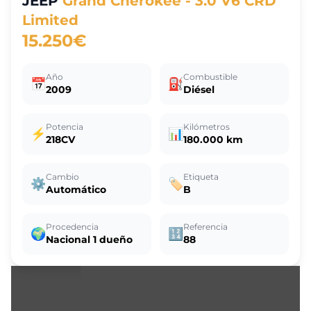
JEEP
Grand Cherokee - 3.0 V6 CRD
Limited
15.250€
Año
Combustible
📅
⛽
2009
Diésel
Potencia
Kilómetros
⚡
📊
218CV
180.000 km
Cambio
Etiqueta
⚙️
🏷️
Automático
B
Procedencia
Referencia
🌍
🔢
Nacional 1 dueño
88