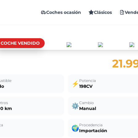
Coches ocasión
Clásicos
Vende
COCHE VENDIDO
21.9
stible
Potencia
⚡
do
198CV
tros
Cambio
⚙️
00 km
Manual
ta
Procedencia
🌍
Importación