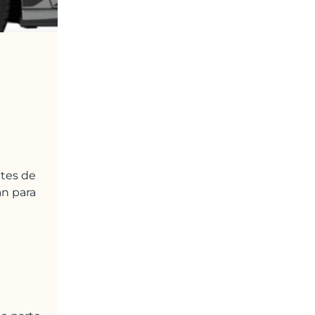
tes de
an para