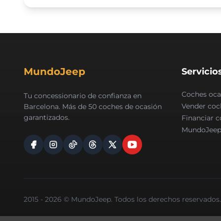
MundoJeep
Servicio
Coches oca
Tu concessionario de confianza en
Vender coc
Barcelona. Más de 50 coches de ocasión
garantizados.
Financiar 
MundoJeep
2015 - 2026 © MundoJeep. Todos los derechos reservados. 