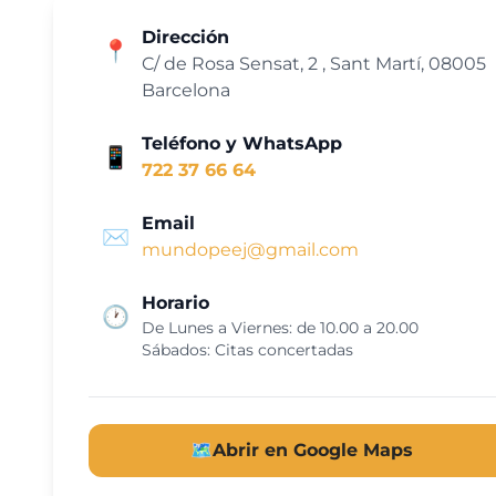
Dirección
📍
C/ de Rosa Sensat, 2 , Sant Martí, 08005
Barcelona
Teléfono y WhatsApp
📱
722 37 66 64
Email
✉️
mundopeej@gmail.com
Horario
🕐
De Lunes a Viernes: de 10.00 a 20.00
Sábados: Citas concertadas
🗺️
Abrir en Google Maps