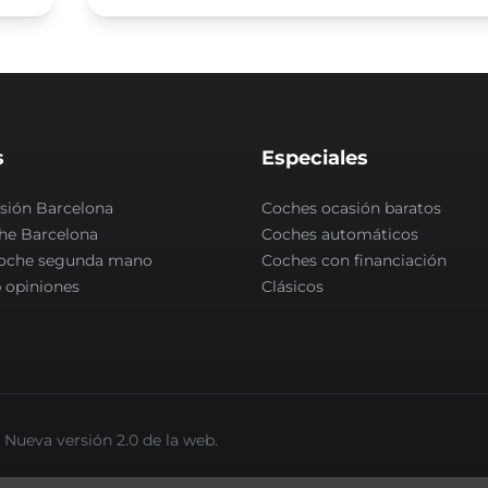
s
Especiales
sión Barcelona
Coches ocasión baratos
he Barcelona
Coches automáticos
coche segunda mano
Coches con financiación
 opiniones
Clásicos
Nueva versión 2.0 de la web.