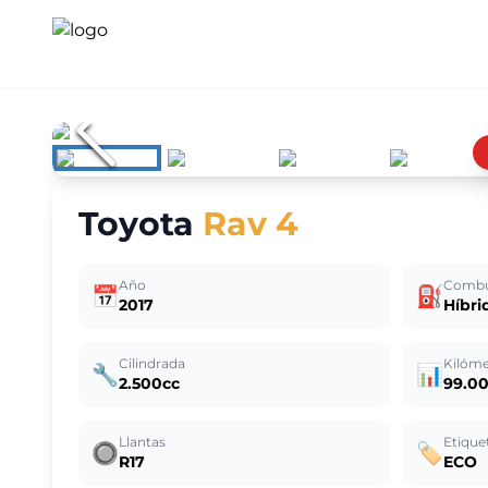
Toyota
Rav 4
Año
Combu
📅
⛽
2017
Híbri
Cilindrada
Kilóme
🔧
📊
2.500cc
99.0
Llantas
Etique
🔘
🏷️
R17
ECO