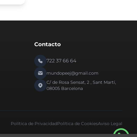
Contacto
722 37 66 64
mundopeej@gmail.com
C/ de Rosa Sensat, 2 , Sant Martí,
08005 Barcelona
Política de Privacidad
Política de Cookies
Aviso Legal