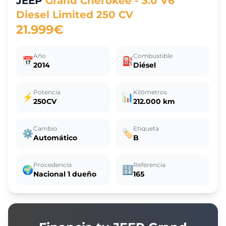
JEEP
Grand Cherokee - 3.0 V6
Diesel Limited 250 CV
21.999€
Año
Combustible
📅
⛽
2014
Diésel
Potencia
Kilómetros
⚡
📊
250CV
212.000 km
Cambio
Etiqueta
⚙️
🏷️
Automático
B
Procedencia
Referencia
🌍
🔢
Nacional 1 dueño
165