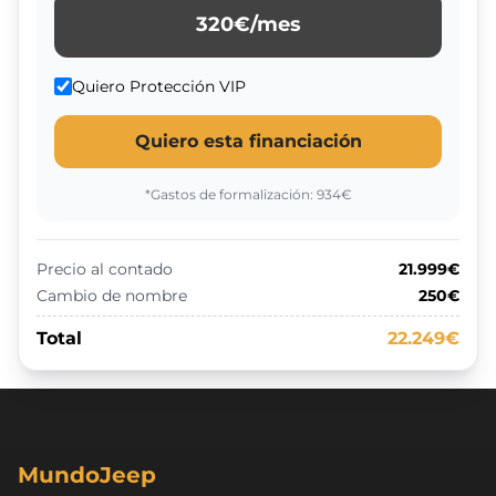
320
€/mes
Quiero Protección VIP
Quiero esta financiación
*Gastos de formalización:
934
€
Precio al contado
21.999€
Cambio de nombre
250€
Total
22.249€
MundoJeep