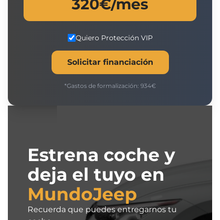
320
€/mes
Quiero Protección VIP
Solicitar financiación
*Gastos de formalización:
934
€
Estrena coche y
deja el tuyo en
MundoJeep
Recuerda que puedes entregarnos tu