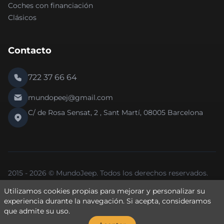
Coches con financiación
Clásicos
Contacto
722 37 66 64
mundopeej@gmail.com
C/ de Rosa Sensat, 2 , Sant Martí, 08005 Barcelona
2015 - 2026 © MundoJeep. Todos los derechos reservados.
Nueva versión 2.0 de la web.
Utilizamos cookies propias para mejorar y personalizar su
Política de Privacidad
Política de Cookies
Aviso Legal
experiencia durante la navegación. Si
acepta
, consideramos
que admite su uso.