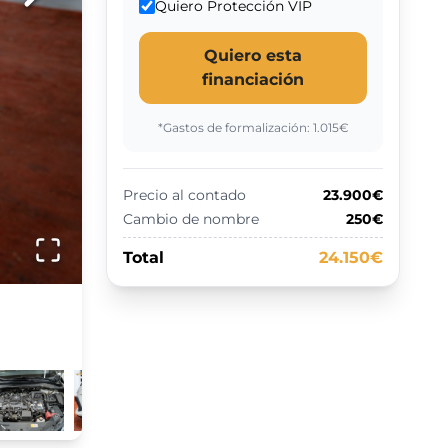
Quiero Protección VIP
Quiero esta
financiación
*Gastos de formalización:
1.015
€
Precio al contado
23.900€
Cambio de nombre
250€
Total
24.150€