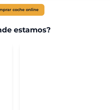
mprar coche online
de estamos?