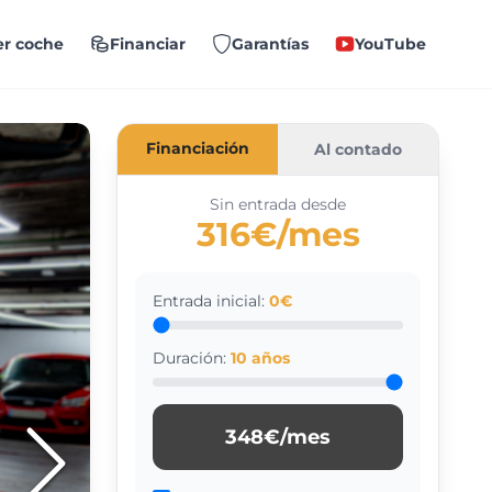
r coche
Financiar
Garantías
YouTube
Financiación
Al contado
Sin entrada desde
316€/mes
Entrada inicial:
0
€
Duración:
10
años
348
€/mes