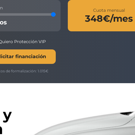
ón
Cuota mensual
348
€/mes
os
Quiero Protección VIP
licitar financiación
os de formalización:
1.015
€
 y
n