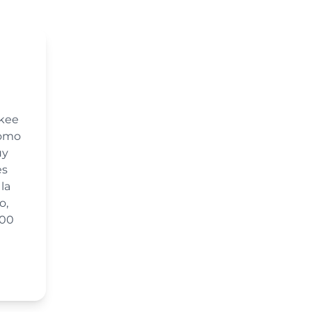
kee
como
uy
es
la
o,
100