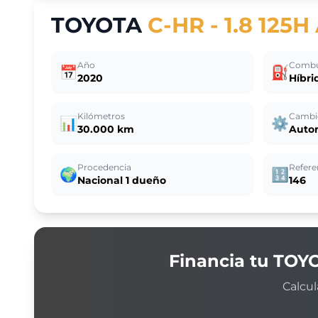
TOYOTA
C-HR - 1.8 125
Año
Combu
📅
⛽
2020
Híbri
Kilómetros
Cambi
📊
⚙️
30.000 km
Auto
Procedencia
Refere
🌍
🔢
Nacional 1 dueño
146
Financia tu
TOY
Calcul