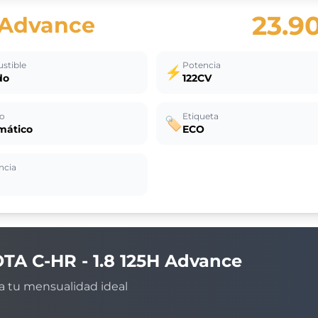
23.9
H Advance
stible
Potencia
⚡
do
122CV
o
Etiqueta
🏷️
mático
ECO
ncia
OTA
C-HR - 1.8 125H Advance
a tu mensualidad ideal