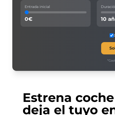
Entrada inicial
Duraci
0
€
10
añ
So
*Gast
Estrena coche
deja el tuyo e