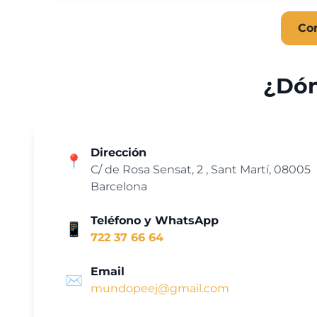
Co
¿Dón
Dirección
📍
C/ de Rosa Sensat, 2 , Sant Martí, 08005
Barcelona
Teléfono y WhatsApp
📱
722 37 66 64
Email
✉️
mundopeej@gmail.com