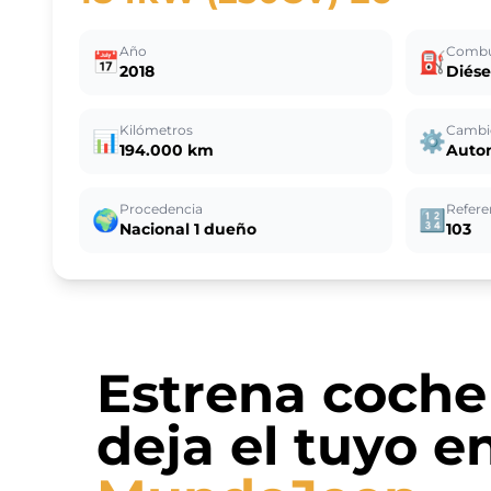
Año
Combu
📅
⛽
2018
Diése
Kilómetros
Cambi
📊
⚙️
194.000 km
Auto
Procedencia
Refere
🌍
🔢
Nacional 1 dueño
103
Estrena coche
deja el tuyo e