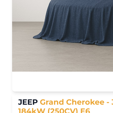
JEEP
Grand Cherokee - 
184kW (250CV) E6