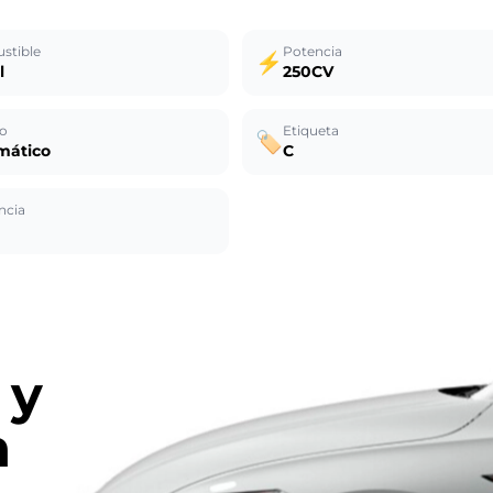
stible
Potencia
⚡
l
250CV
o
Etiqueta
🏷️
mático
C
ncia
 y
n