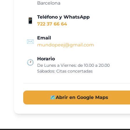
Barcelona
Teléfono y WhatsApp
📱
722 37 66 64
Email
✉️
mundopeej@gmail.com
Horario
🕐
De Lunes a Viernes: de 10.00 a 20.00
Sábados: Citas concertadas
🗺️
Abrir en Google Maps