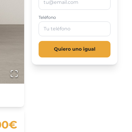
Teléfono
Quiero uno igual
00€