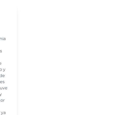
nia
s
e
o y
 de
tes
tuve
y
tor
 ya