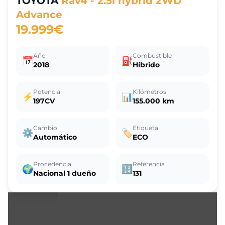
TOYOTA
Rav4 - 2.5l hybrid 2WD
Advance
19.999€
Año
Combustible
📅
⛽
2018
Híbrido
Potencia
Kilómetros
⚡
📊
197CV
155.000 km
Cambio
Etiqueta
⚙️
🏷️
Automático
ECO
Procedencia
Referencia
🌍
🔢
Nacional 1 dueño
131