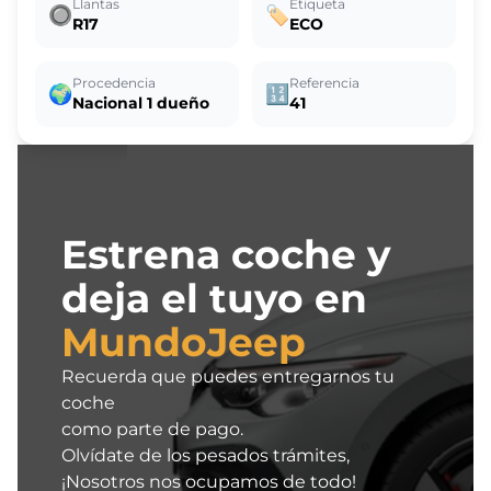
Llantas
Etiqueta
🔘
🏷️
R17
ECO
Procedencia
Referencia
🌍
🔢
Nacional 1 dueño
41
Estrena coche y
deja el tuyo en
MundoJeep
Recuerda que puedes entregarnos tu
coche
como parte de pago.
Olvídate de los pesados trámites,
¡Nosotros nos ocupamos de todo!