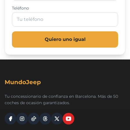
Teléfono
Quiero uno igual
MundoJeep
Tu concessionario de confianza en Barcelona. Más de 50
coches de ocasión garantizados.