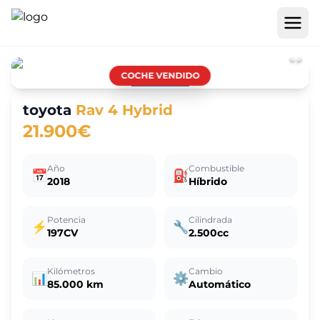
COCHE VENDIDO
toyota
Rav 4 Hybrid
21.900€
Año
Combustible
📅
⛽
2018
Híbrido
Potencia
Cilindrada
⚡
🔧
197CV
2.500cc
Kilómetros
Cambio
📊
⚙️
85.000 km
Automático