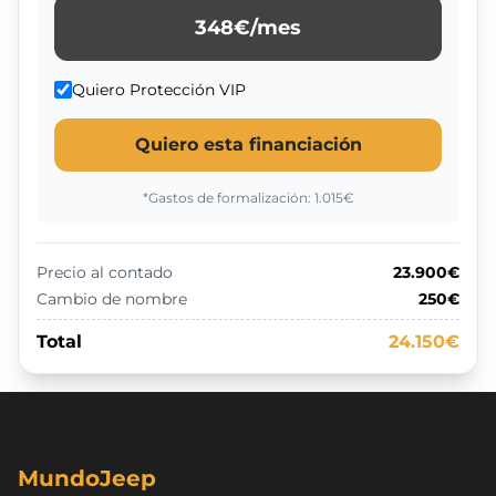
348
€/mes
Quiero Protección VIP
Quiero esta financiación
*Gastos de formalización:
1.015
€
Precio al contado
23.900€
Cambio de nombre
250€
Total
24.150€
MundoJeep