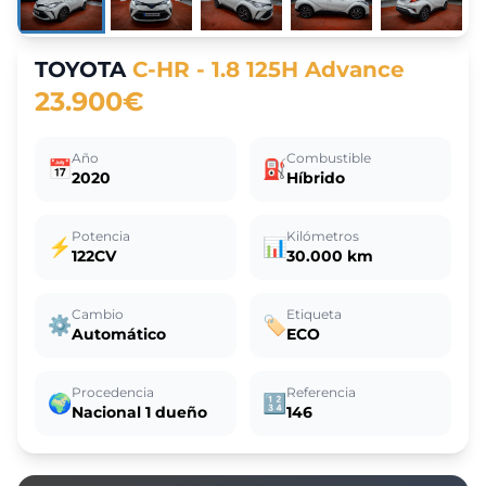
TOYOTA
C-HR - 1.8 125H Advance
23.900€
Año
Combustible
📅
⛽
2020
Híbrido
Potencia
Kilómetros
⚡
📊
122CV
30.000 km
Cambio
Etiqueta
⚙️
🏷️
Automático
ECO
Procedencia
Referencia
🌍
🔢
Nacional 1 dueño
146