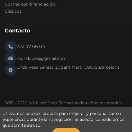
Coches con financiación
Clásicos
Contacto
722 37 66 64
mundopeej@gmail.com
C/ de Rosa Sensat, 2 , Sant Martí, 08005 Barcelona
2015 - 2026 © MundoJeep. Todos los derechos reservados.
Nueva versión 2.0 de la web.
Utilizamos cookies propias para mejorar y personalizar su
Política de Privacidad
Política de Cookies
Aviso Legal
experiencia durante la navegación. Si
acepta
, consideramos
que admite su uso.