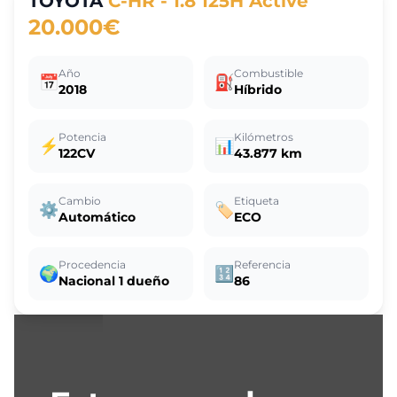
TOYOTA
C-HR - 1.8 125H Active
20.000€
Año
Combustible
📅
⛽
2018
Híbrido
Potencia
Kilómetros
⚡
📊
122CV
43.877 km
Cambio
Etiqueta
⚙️
🏷️
Automático
ECO
Procedencia
Referencia
🌍
🔢
Nacional 1 dueño
86