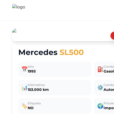
Mercedes
SL500
Año
Combu
📅
⛽
1993
Gasol
Kilómetros
Cambi
📊
⚙️
153.000 km
Auto
Etiqueta
Proce
🏷️
🌍
NO
Impo