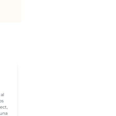
al
os
ect,
guna