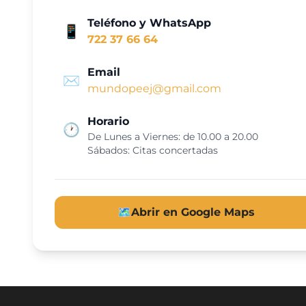
Teléfono y WhatsApp
📱
722 37 66 64
Email
✉️
mundopeej@gmail.com
Horario
🕐
De Lunes a Viernes: de 10.00 a 20.00
Sábados: Citas concertadas
🗺️
Abrir en Google Maps