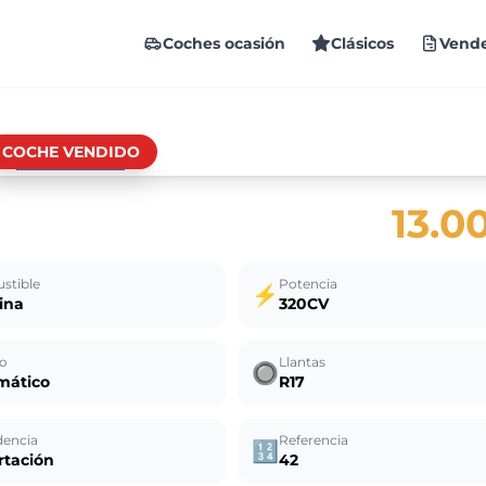
Coches ocasión
Clásicos
Vende
COCHE VENDIDO
13.0
stible
Potencia
⚡
ina
320CV
o
Llantas
🔘
mático
R17
dencia
Referencia
🔢
rtación
42