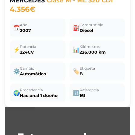
MERCEDES
Clase M - ML 320 CDI
4.356€
Año
Combustible
📅
⛽
2007
Diésel
Potencia
Kilómetros
⚡
📊
224CV
226.000 km
Cambio
Etiqueta
⚙️
🏷️
Automático
B
Procedencia
Referencia
🌍
🔢
Nacional 1 dueño
161