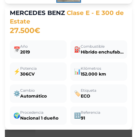
MERCEDES BENZ
Clase E - E 300 de
Estate
27.500€
Año
Combustible
📅
⛽
2019
Híbrido enchufable
Potencia
Kilómetros
⚡
📊
306CV
152.000 km
Cambio
Etiqueta
⚙️
🏷️
Automático
ECO
Procedencia
Referencia
🌍
🔢
Nacional 1 dueño
91