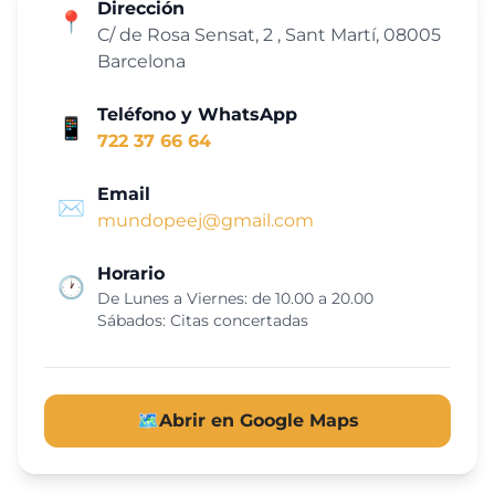
Dirección
📍
C/ de Rosa Sensat, 2 , Sant Martí, 08005
Barcelona
Teléfono y WhatsApp
📱
722 37 66 64
Email
✉️
mundopeej@gmail.com
Horario
🕐
De Lunes a Viernes: de 10.00 a 20.00
Sábados: Citas concertadas
🗺️
Abrir en Google Maps