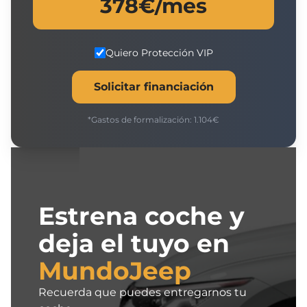
378
€/mes
Quiero Protección VIP
Solicitar financiación
*Gastos de formalización:
1.104
€
Estrena coche y
deja el tuyo en
MundoJeep
Recuerda que puedes entregarnos tu