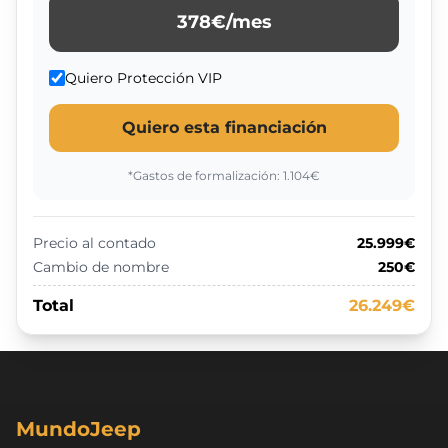
378
€/mes
Quiero Protección VIP
Quiero esta financiación
*Gastos de formalización:
1.104
€
Precio al contado
25.999€
Cambio de nombre
250€
Total
26.249€
MundoJeep