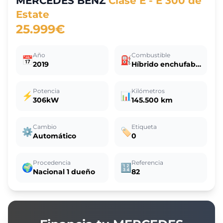
MERCEDES BENZ
Clase E - E 300 de
Estate
25.999€
Año
Combustible
📅
⛽
2019
Híbrido enchufable
Potencia
Kilómetros
⚡
📊
306kW
145.500 km
Cambio
Etiqueta
⚙️
🏷️
Automático
0
Procedencia
Referencia
🌍
🔢
Nacional 1 dueño
82