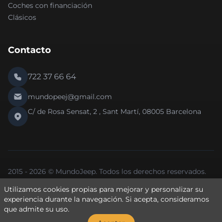
Coches con financiación
Clásicos
Contacto
722 37 66 64
mundopeej@gmail.com
C/ de Rosa Sensat, 2 , Sant Martí, 08005 Barcelona
2015 - 2026 © MundoJeep. Todos los derechos reservados.
Nueva versión 2.0 de la web.
Utilizamos cookies propias para mejorar y personalizar su
Política de Privacidad
Política de Cookies
Aviso Legal
experiencia durante la navegación. Si
acepta
, consideramos
que admite su uso.