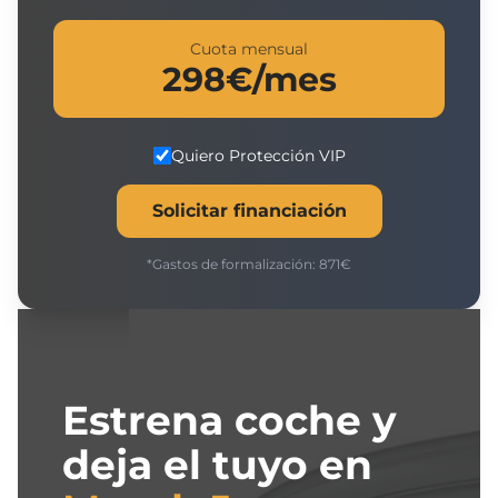
Cuota mensual
298
€/mes
Quiero Protección VIP
Solicitar financiación
*Gastos de formalización:
871
€
Estrena coche y
deja el tuyo en