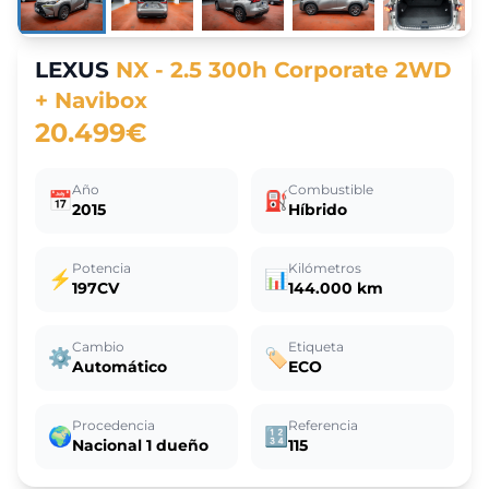
LEXUS
NX - 2.5 300h Corporate 2WD
+ Navibox
20.499€
Año
Combustible
📅
⛽
2015
Híbrido
Potencia
Kilómetros
⚡
📊
197CV
144.000 km
Cambio
Etiqueta
⚙️
🏷️
Automático
ECO
Procedencia
Referencia
🌍
🔢
Nacional 1 dueño
115