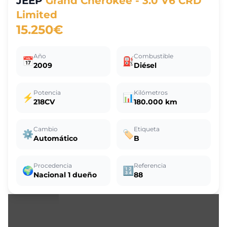
JEEP
Grand Cherokee - 3.0 V6 CRD
Limited
15.250€
Año
Combustible
📅
⛽
2009
Diésel
Potencia
Kilómetros
⚡
📊
218CV
180.000 km
Cambio
Etiqueta
⚙️
🏷️
Automático
B
Procedencia
Referencia
🌍
🔢
Nacional 1 dueño
88