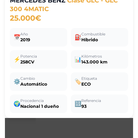
MERCEDES BENZ
Clase GLC - GLC
300 4MATIC
25.000€
Año
Combustible
📅
⛽
2019
Híbrido
Potencia
Kilómetros
⚡
📊
258CV
143.000 km
Cambio
Etiqueta
⚙️
🏷️
Automático
ECO
Procedencia
Referencia
🌍
🔢
Nacional 1 dueño
93