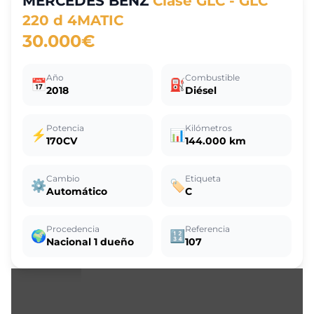
MERCEDES BENZ
Clase GLC - GLC
220 d 4MATIC
30.000€
Año
Combustible
📅
⛽
2018
Diésel
Potencia
Kilómetros
⚡
📊
170CV
144.000 km
Cambio
Etiqueta
⚙️
🏷️
Automático
C
Procedencia
Referencia
🌍
🔢
Nacional 1 dueño
107