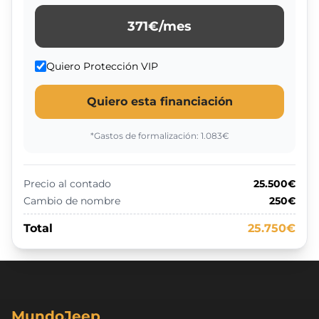
371
€/mes
Quiero Protección VIP
Quiero esta financiación
*Gastos de formalización:
1.083
€
Precio al contado
25.500€
Cambio de nombre
250€
Total
25.750€
MundoJeep