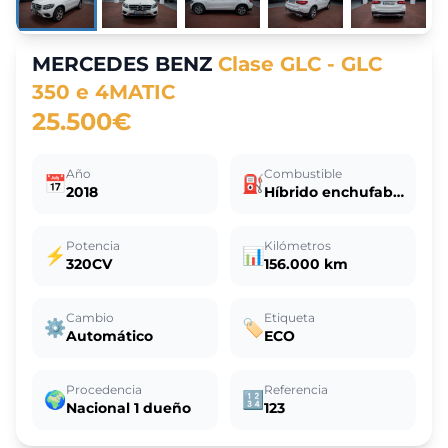
MERCEDES BENZ
Clase GLC - GLC
350 e 4MATIC
25.500€
Año
Combustible
📅
⛽
2018
Híbrido enchufable
Potencia
Kilómetros
⚡
📊
320CV
156.000 km
Cambio
Etiqueta
⚙️
🏷️
Automático
ECO
Procedencia
Referencia
🌍
🔢
Nacional 1 dueño
123