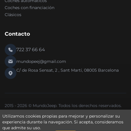
Coches automáticos
Coches con financiación
Clásicos
Contacto
722 37 66 64
mundopeej@gmail.com
C/ de Rosa Sensat, 2 , Sant Martí, 08005 Barcelona
2015 - 2026 © MundoJeep. Todos los derechos reservados.
Nueva versión 2.0 de la web.
Utilizamos cookies propias para mejorar y personalizar su
Política de Privacidad
Política de Cookies
Aviso Legal
experiencia durante la navegación. Si
acepta
, consideramos
que admite su uso.