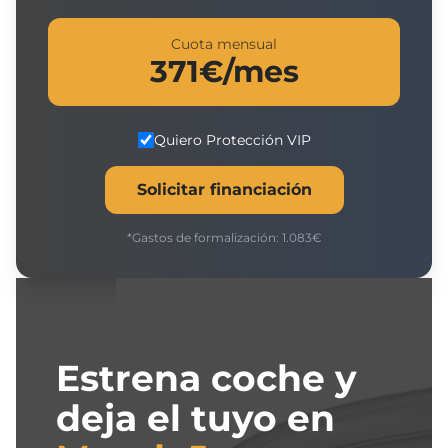
Cuota mensual
371
€/mes
Quiero Protección VIP
Solicitar financiación
*Gastos de formalización:
1.083
€
Estrena coche y
deja el tuyo en