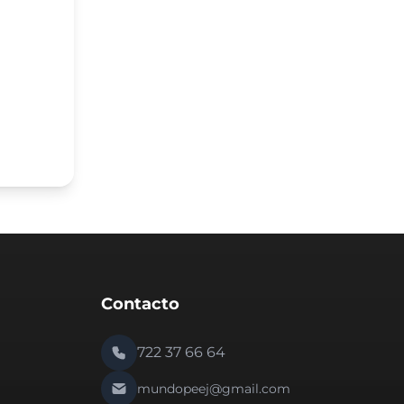
Contacto
722 37 66 64
mundopeej@gmail.com