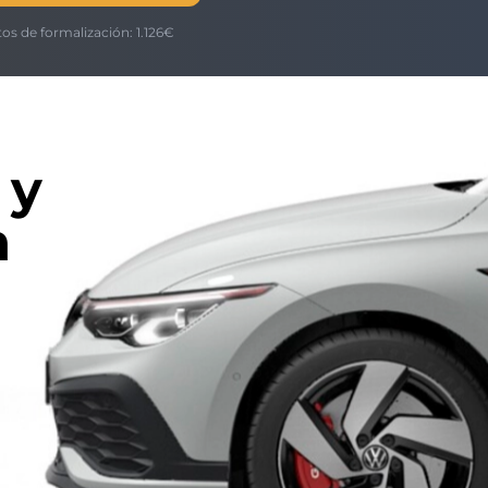
tos de formalización:
1.126
€
 y
n