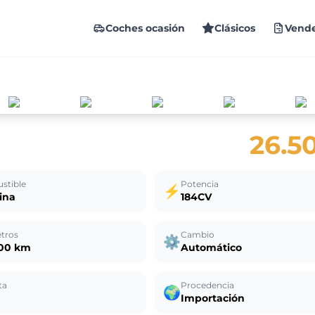
Coches ocasión
Clásicos
Vende
26.5
stible
Potencia
⚡
ina
184CV
tros
Cambio
⚙️
000 km
Automático
ta
Procedencia
🌍
Importación