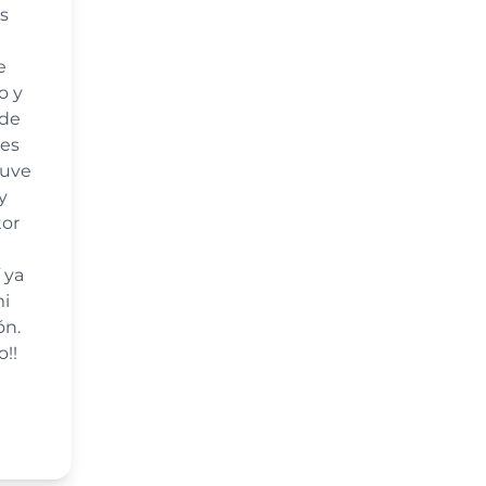
s
e
o y
 de
tes
tuve
y
tor
 ya
mi
ón.
o!!