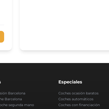
s
Especiales
sión Barcelona
Coches ocasión baratos
he Barcelona
Coches automáticos
coche segunda mano
Coches con financiación