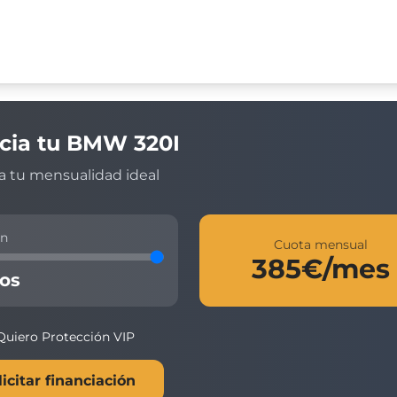
cia tu
BMW
320I
a tu mensualidad ideal
ón
Cuota mensual
385
€/mes
os
Quiero Protección VIP
licitar financiación