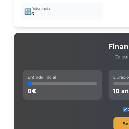
Referencia
🔢
6
Finan
Calcul
Entrada inicial
Duraci
0
€
10
añ
So