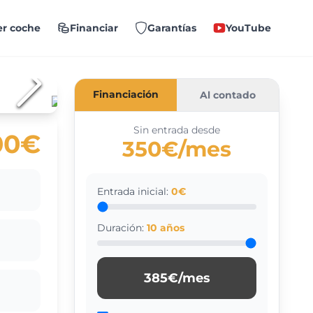
r coche
Financiar
Garantías
YouTube
Financiación
Al contado
Sin entrada desde
00€
350€/mes
Entrada inicial:
0
€
Duración:
10
años
385
€/mes