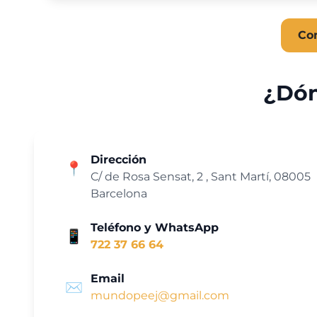
Co
¿Dón
Dirección
📍
C/ de Rosa Sensat, 2 , Sant Martí, 08005
Barcelona
Teléfono y WhatsApp
📱
722 37 66 64
Email
✉️
mundopeej@gmail.com