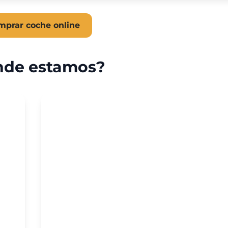
mprar coche online
de estamos?