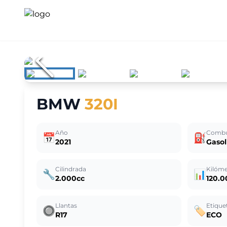
BMW
320I
Año
Combu
📅
⛽
2021
Gasol
Cilindrada
Kilóme
🔧
📊
2.000cc
120.
Llantas
Etique
🔘
🏷️
R17
ECO