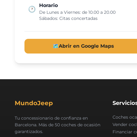
Horario
🕐
De Lunes a Viernes: de 10.00 a 20.00
Sábados: Citas concertadas
🗺️
Abrir en Google Maps
MundoJeep
Servicio
Coches oca
Tu concessionario de confianza en
Vender coc
Barcelona. Más de 50 coches de ocasión
garantizados.
Financiar 