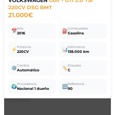
VOLKSWAGEN
Golf - GTI 2.0 TSI
220CV DSG BMT
21.000€
Año
Combustible
📅
⛽
2016
Gasolina
Potencia
Kilómetros
⚡
📊
220CV
138.000 km
Cambio
Etiqueta
⚙️
🏷️
Automático
C
Procedencia
Referencia
🌍
🔢
Nacional 1 dueño
90