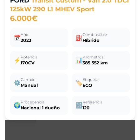
FORD
Transit Custom - Van 2.0 TDCI
125kW 290 L1 MHEV Sport
6.000€
Año
Combustible
📅
⛽
2022
Híbrido
Potencia
Kilómetros
⚡
📊
170CV
385.552 km
Cambio
Etiqueta
⚙️
🏷️
Manual
ECO
Procedencia
Referencia
🌍
🔢
Nacional 1 dueño
120