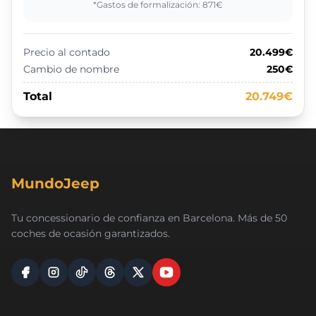
*Gastos de formalización:
871
€
Precio al contado
20.499€
Cambio de nombre
250€
Total
20.749€
MundoJeep
Tu concessionario de confianza en Barcelona. Más de 50
coches de ocasión garantizados.