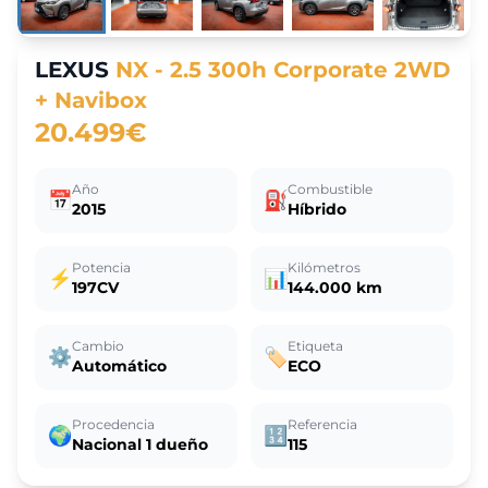
LEXUS
NX - 2.5 300h Corporate 2WD
+ Navibox
20.499€
Año
Combustible
📅
⛽
2015
Híbrido
Potencia
Kilómetros
⚡
📊
197CV
144.000 km
Cambio
Etiqueta
⚙️
🏷️
Automático
ECO
Procedencia
Referencia
🌍
🔢
Nacional 1 dueño
115