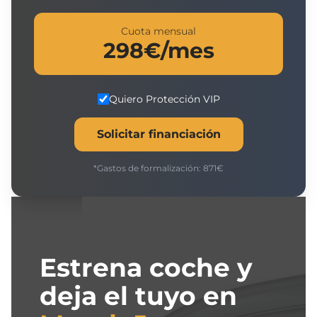
Cuota mensual
298
€/mes
Quiero Protección VIP
Solicitar financiación
*Gastos de formalización:
871
€
Estrena coche y
deja el tuyo en